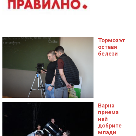
Тормозът
оставя
белези
Варна
приема
най-
добрите
млади