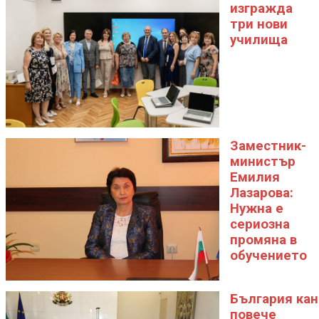
изгражда
три нови
училища
Заместник-
министър
Емилия
Лазарова:
Нужна е
сериозна
промяна в
обучението
България кан
повече