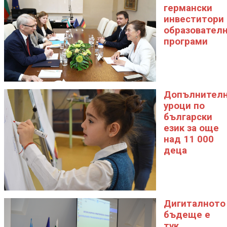
германски
инвеститори 
образовател
програми
Допълнител
уроци по
български
език за още
над 11 000
деца
Дигиталното
бъдеще е
тук