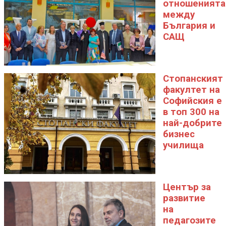
отношенията
между
България и
САЩ
Стопанският
факултет на
Софийския е
в топ 300 на
най-добрите
бизнес
училища
Център за
развитие
на
педагозите