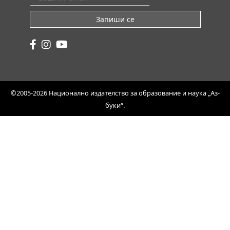
Запиши се
©2005-2026 Национално издателство за образование и наука „Аз-
буки“.