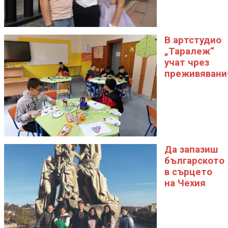
В артстудио
„Таралеж“
учат чрез
преживявани
Да запазиш
българското
в сърцето
на Чехия