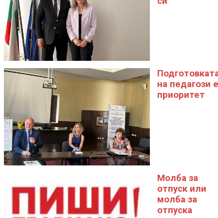
си
Подготовкат
на педагози 
приоритет
Молба за
отпуск или
молба за
отпуска