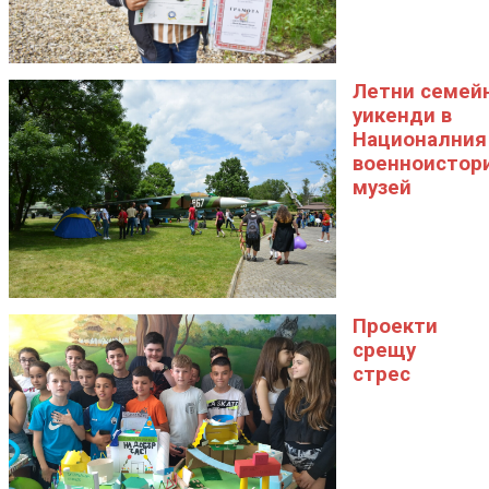
Летни семей
уикенди в
Националния
военноистор
музей
Проекти
срещу
стрес