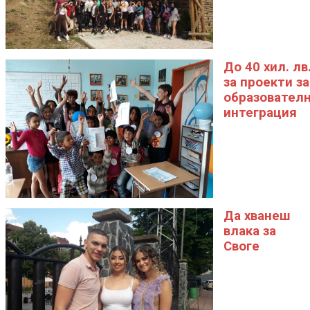
До 40 хил. лв
за проекти за
образовател
интеграция
Да хванеш
влака за
Своге