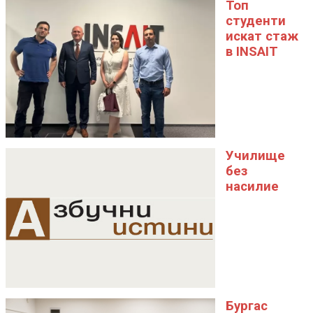
Топ
студенти
искат стаж
в INSAIT
Училище
без
насилие
Бургас