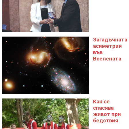
Загадъчната
асиметрия
във
Вселената
Как се
спасява
живот при
бедствия