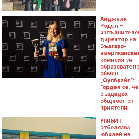
Анджела
Родел –
изпълнителе
директор на
Българо-
американска
комисия за
образовател
обмен
„Фулбрайт“:
Гордея се, че
създадох
общност от
приятели
УниБИТ
отбелязва
юбилей на