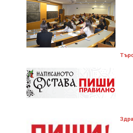
Търс
Здра