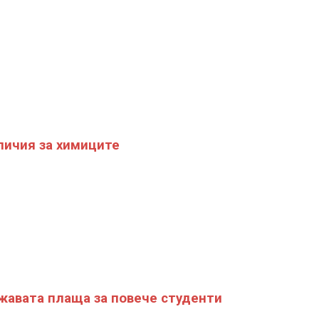
личия за химиците
авата плаща за повече студенти