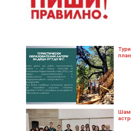
Тури
план
Шамп
астр