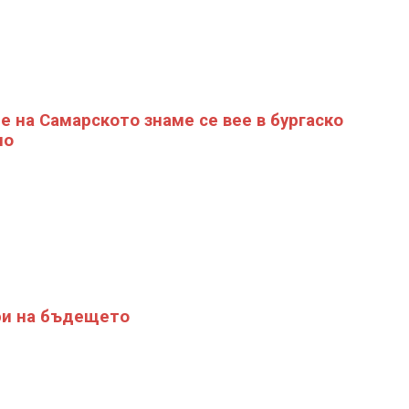
е на Самарското знаме се вее в бургаско
ло
и на бъдещето