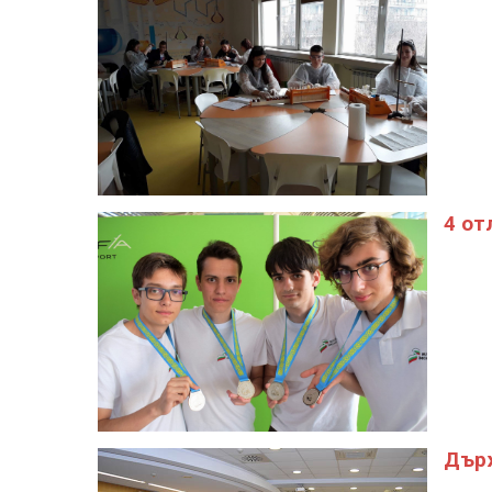
4 от
Държ