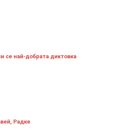
и се най-добрата диктовка
вей, Радке