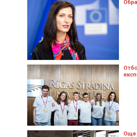
Обра
Отбо
експ
Още 