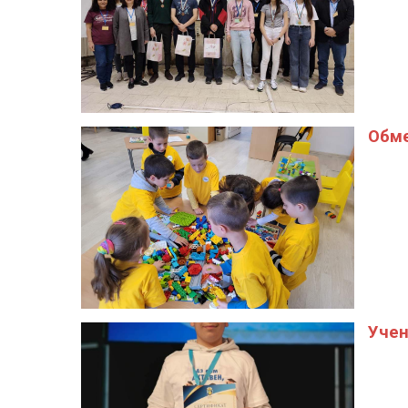
Обме
Учен