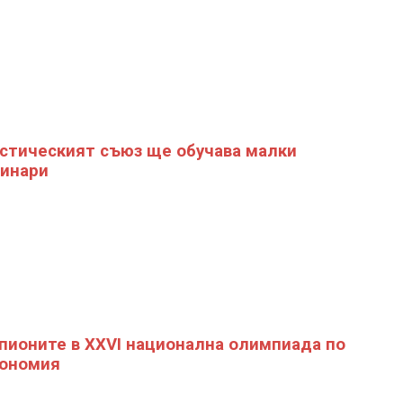
стическият съюз ще обучава малки
инари
ионите в XXVI национална олимпиада по
ономия