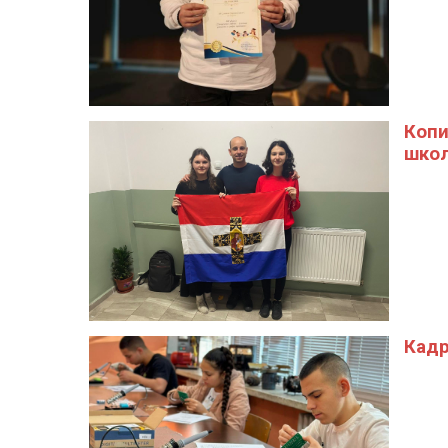
Копи
шко
Кадр