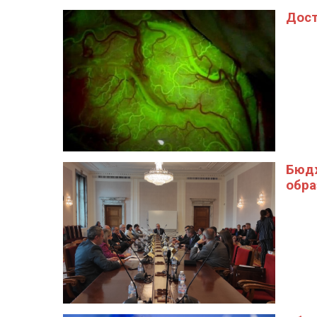
Дост
Бюдж
обра