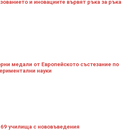
зованието и иновациите вървят ръка за ръка
рни медали от Европейското състезание по
ериментални науки
69 училища с нововъведения