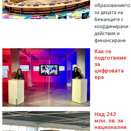
образованието
за децата на
бежанците с
координирани
действия и
финансиране
Как се
подготвяме
за
цифровата
ера
Над 242
млн. лв. за
национални