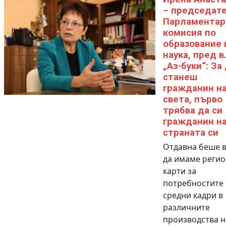
– председате
Парламентар
комисия по
образование 
наука, пред в
„Аз-буки“: За
станеш
гражданин н
света, първо
трябва да си
гражданин н
страната си
Отдавна беше 
да имаме реги
карти за
потребностите 
средни кадри в
различните
производства н