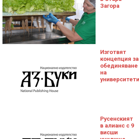
Загора
Изготвят
концепция за
обединяване
на
университет
Русенският
в алианс с 9
висши