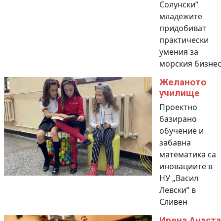
Солунски“
младежите
придобиват
практически
умения за
морския бизне
Желаното
училище
Проектно
базирано
обучение и
забавна
математика са
иновациите в
НУ „Васил
Левски“ в
Сливен
Ирена Анаста