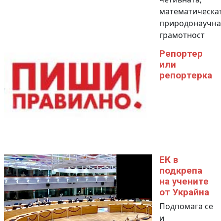
математическат
природонаучна
грамотност
Репортер
или
репортерка
ЕК в
подкрепа
на учените
от Украйна
Подпомага се
и