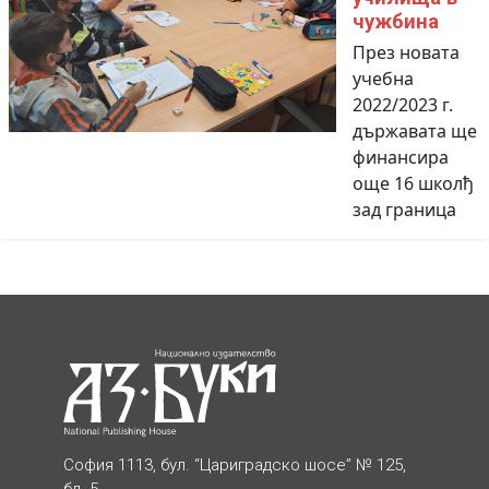
чужбина
През новата
учебна
2022/2023 г.
държавата ще
финансира
още 16 школђ
зад граница
София 1113, бул. “Цариградско шосе” № 125,
бл. 5