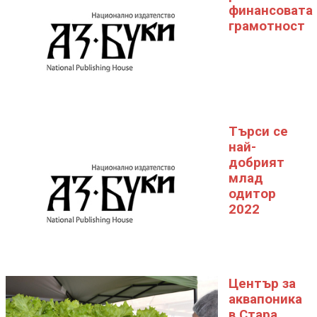
финансовата
грамотност
Търси се
най-
добрият
млад
одитор
2022
Център за
аквапоника
в Стара