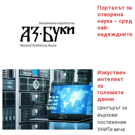
Порталът за
отворена
наука – сред
най-
надеждните
Изкуствен
интелект
за
големите
данни
Центърът за
върхови
постижения
УНИТе вече