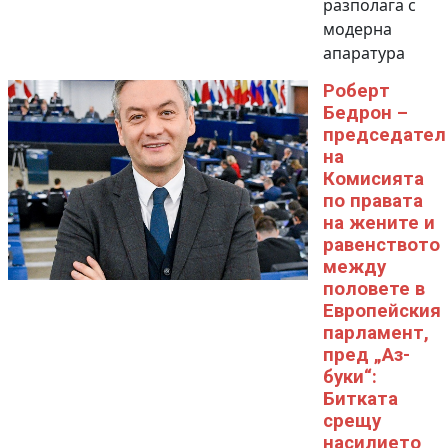
разполага с
модерна
апаратура
Роберт
Бедрон –
председател
на
Комисията
по правата
на жените и
равенството
между
половете в
Европейския
парламент,
пред „Аз-
буки“:
Битката
срещу
насилието