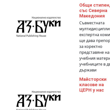
Общи стипен
със Северна
Македония
Съвместната
мултидисципли
експертна коми
ще дава препо
за коректно
представяне на
учебния матери
учебниците в д
държави
Майсторски
класове на
ЦЕРН у нас