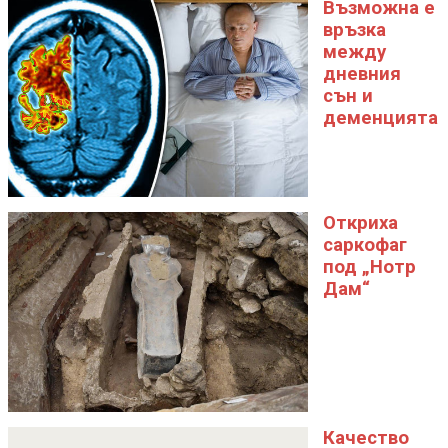
Възможна е
връзка
между
дневния
сън и
деменцията
Откриха
саркофаг
под „Нотр
Дам“
Качество