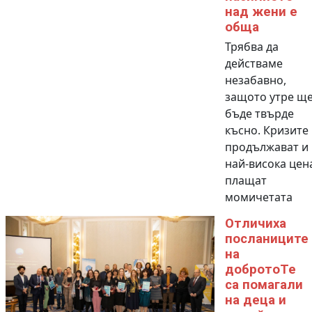
над жени е
обща
Трябва да
действаме
незабавно,
защото утре щ
бъде твърде
късно. Кризите
продължават и
най-висока цен
плащат
момичетата
Отличиха
посланиците
на
добротоТе
са помагали
на деца и