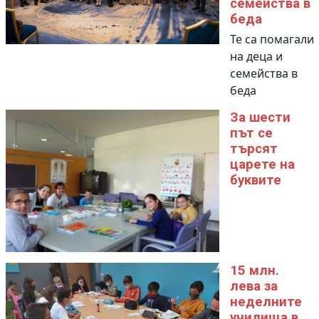
семейства в
беда
Те са помагали
на деца и
семейства в
беда
За шести
път се
търсят
царете на
буквите
15 млн.
лева за
неделните
училища в