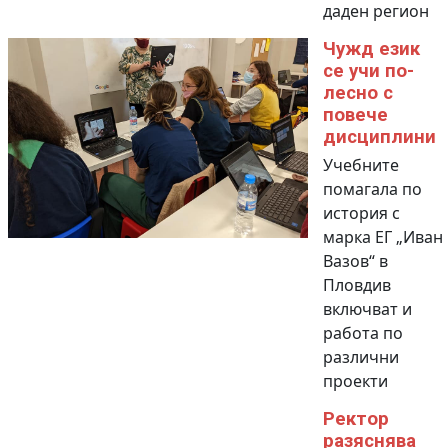
даден регион
Чужд език
се учи по-
лесно с
повече
дисциплини
Учебните
помагала по
история с
марка ЕГ „Иван
Вазов“ в
Пловдив
включват и
работа по
различни
проекти
Ректор
разяснява