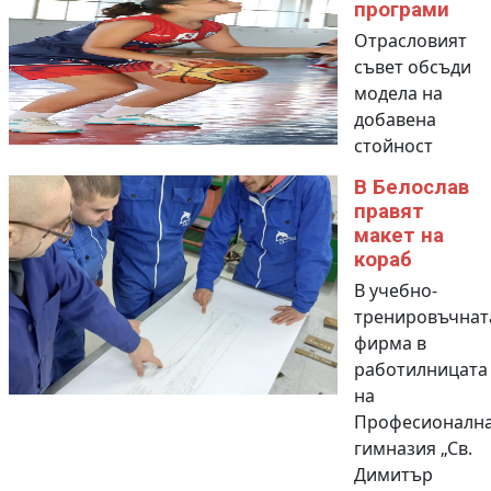
програми
Отрасловият
съвет обсъди
модела на
добавена
стойност
В Белослав
правят
макет на
кораб
В учебно-
тренировъчнат
фирма в
работилницата
на
Професионалн
гимназия „Св.
Димитър