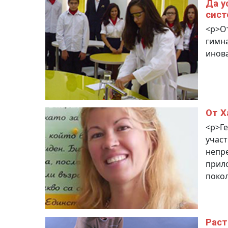
Да у
сист
<p>От
гимна
инова
От Х
<p>Ге
участ
непр
прило
покол
Раст