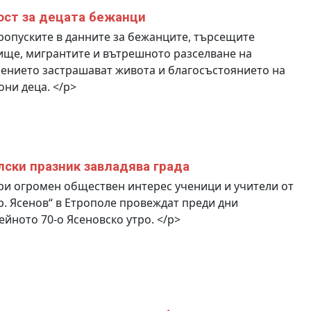
ст за децата бежанци
опуските в данните за бежанците, търсещите
ще, мигрантите и вътрешното разселване на
ението застрашават живота и благосъстоянието на
ни деца. </p>
ски празник завладява града
и огромен обществен интерес ученици и учители от
р. Ясенов“ в Етрополе провеждат преди дни
йното 70-о Ясеновско утро. </p>