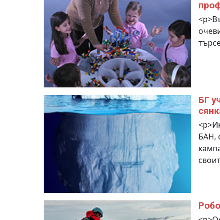
про
<p>Въ
очеви
търсе
БГ у
сянк
<p>Ин
БАН, 
кампа
своит
Робо
<p>Ос