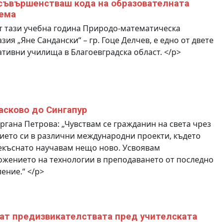
съвършенстваш кода на образователната
ема
 тази учебна година Природо-математическа
зия „Яне Сандански“ – гр. Гоце Делчев, е едно от двете
тивни училища в Благоевградска област. </p>
асково до Сингапур
ргана Петрова: „Чувствам се гражданин на света чрез
ието си в различни международни проекти, където
екъснато научавам нещо ново. Усвоявам
жението на технологии в преподаването от последно
ение.“ </p>
ат предизвикателствата пред учителската