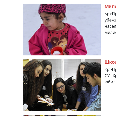
Мило
<p>Пр
убежи
насел
милио
Школ
<p>Пр
СУ „Х
юбиле