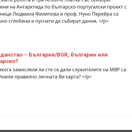
ени на Антарктида по българско-португалски проект с
тници Людмила Филипова и проф. Нуно Перейра са
но сглобени и пуснати да събират данни. </p>
данство – България/BGR, българин или
арско?
кога замисляли ли сте се дали служителите на МВР са
нили правилно личната Ви карта? </p>