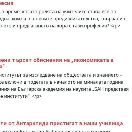
фесия
в време, когато ролята на учителите става все по-
дна, кои са основните предизвикателства, свързани с
нето и предлагането на хора с тази професия? </p>
чени търсят обяснения на „икономиката в
а“
ститутът за изследване на обществата и знанието –
се включи в подетата в началото на миналата година
ния на Българска академия на науките „БАН представя
е институти“. </p>
ти от Антарктида пристигат в наши училища
емте робота и три Arduino платки със сензори,