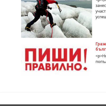
занес
учас
успеш
Граж
бълг
<p>Ня
попъл