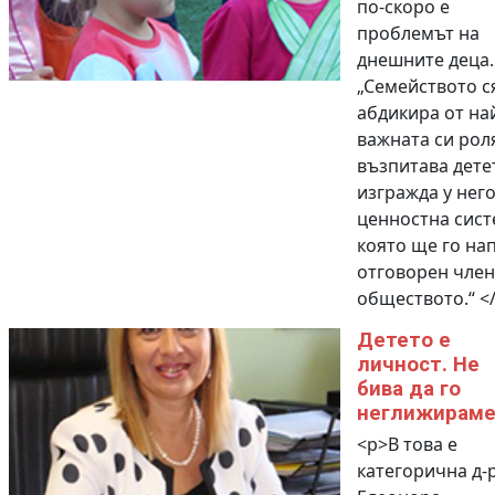
по-скоро е
проблемът на
днешните деца.
„Семейството с
абдикира от на
важната си роля
възпитава детет
изгражда у нег
ценностна сист
която ще го на
отговорен член
обществото.“ </
Детето е
личност. Не
бива да го
неглижирам
<p>В това е
категорична д-