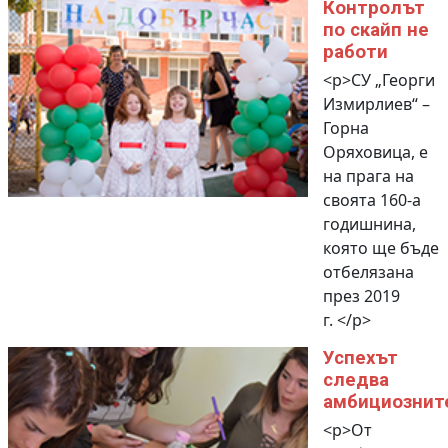
Контролът
по скайп не
работи
<p>СУ „Георги
Измирлиев“ –
Горна
Оряховица, е
на прага на
своята 160-а
годишнина,
която ще бъде
отбелязана
през 2019
г. </p>
Успехът
следва
амбициознит
<p>От