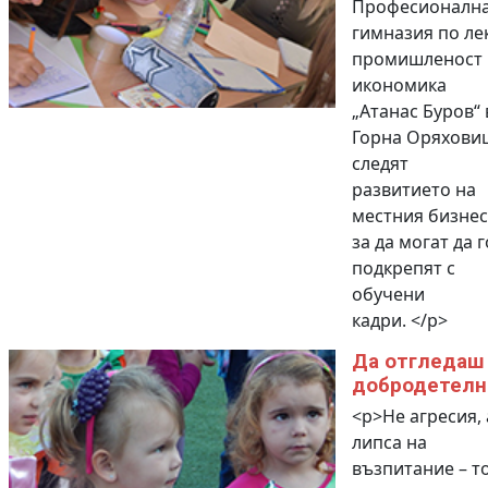
Професионалн
гимназия по ле
промишленост 
икономика
„Атанас Буров“ 
Горна Оряхови
следят
развитието на
местния бизнес
за да могат да г
подкрепят с
обучени
кадри. </p>
Да отгледаш
добродетелн
<p>Не агресия, 
липса на
възпитание – т