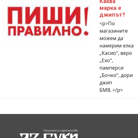
Каква
марка е
джипът?
<p>По
магазините
можем да
намерим елка
„Касио“, веро
„Ехо“,
памперси
„Бочко“, дори
джип
БМВ. </p>