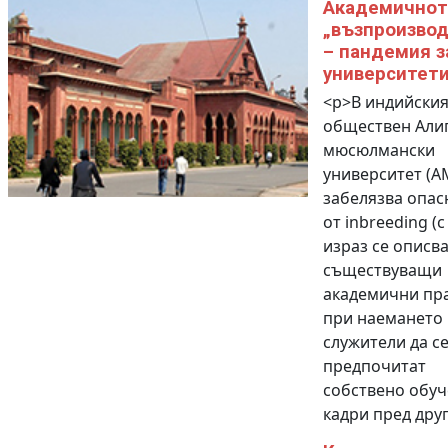
Академичнот
„възпроизвод
– пандемия з
университет
<p>В индийски
обществен Али
мюсюлмански
университет (A
забелязва опас
от inbreeding (с
израз се описв
съществуващи
академични пр
при наемането 
служители да с
предпочитат
собствено обу
кадри пред други