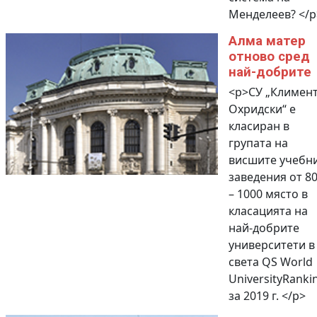
Менделеев? </p
Алма матер
отново сред
най-добрите
<p>СУ „Климен
Охридски“ е
класиран в
групата на
висшите учебн
заведения от 8
– 1000 място в
класацията на
най-добрите
университети в
света QS World
UniversityRanki
за 2019 г. </p>