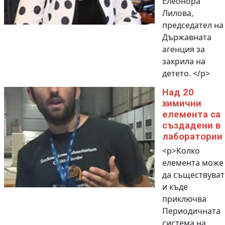
Елеонора
Лилова,
председател на
Държавната
агенция за
закрила на
детето. </p>
Над 20
химични
елемента са
създадени в
лаборатории
<p>Колко
елемента може
да съществуват
и къде
приключва
Периодичната
система на