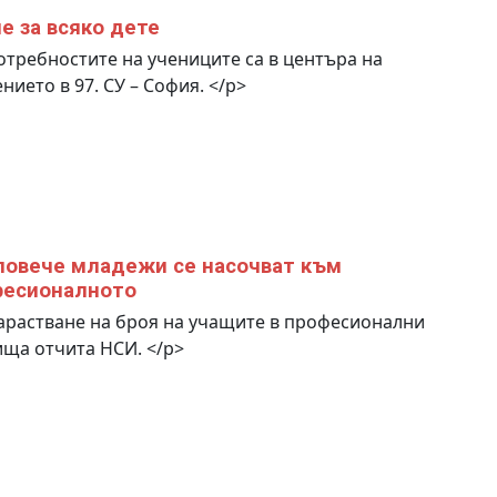
е за всяко дете
требностите на учениците са в центъра на
нието в 97. СУ – София. </p>
повече младежи се насочват към
фесионалното
растване на броя на учащите в професионални
ща отчита НСИ. </p>