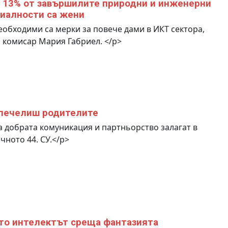
 13% от завършилите природни и инженерни
иалности са жени
обходими са мерки за повече дами в ИКТ сектора,
 комисар Мария Габриел. </p>
печелиш родителите
 добрата комуникация и партньорство залагат в
чното 44. СУ.</p>
то интелектът среща фантазията