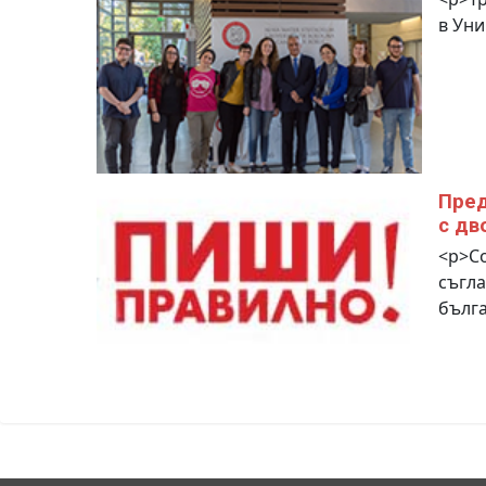
в Уни
Пред
с дв
<p>Со
съгла
бълга