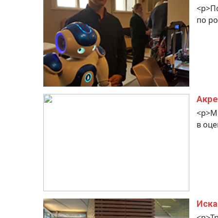
<p>По
по ро
Акре
<p>М
в оце
Иска
<p>Тр