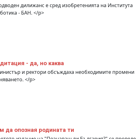
дводен дилижанс е сред изобретенията на Института
ботика - БАН. </p>
дитация - да, но каква
инистър и ректори обсъждаха необходимите промени
няването. </p>
м да опозная родината ти
етото издание на "Познаваш ли България?" се проведе