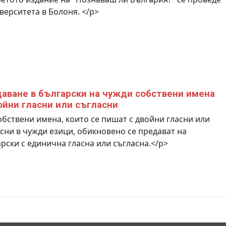
верситета в Болоня. </p>
аване в български на чужди собствени имена
ойни гласни или съгласни
бствени имена, които се пишат с двойни гласни или
сни в чужди езици, обикновено се предават на
рски с единична гласна или съгласна.</p>