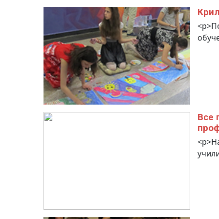
Крил
<p>По
обуче
Все 
про
<p>На
учили