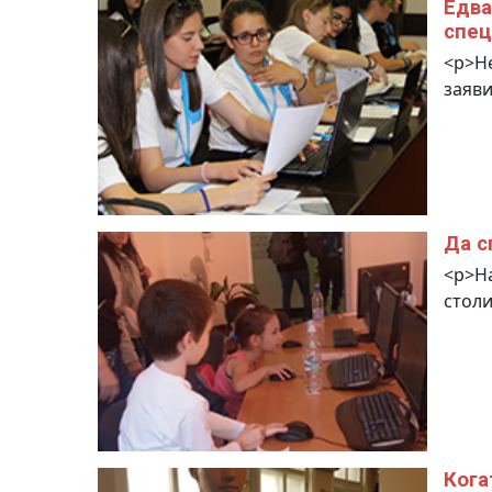
Едва
спец
<p>Не
заяви
Да с
<p>На
столи
Кога