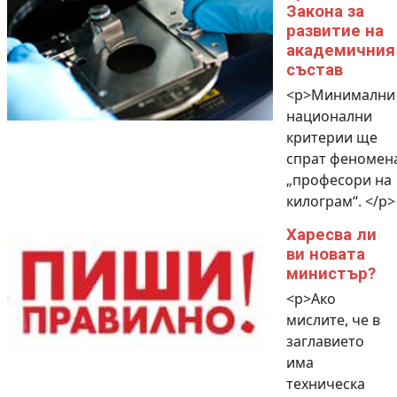
Закона за
развитие на
академичния
състав
<p>Минимални
национални
критерии ще
спрат феномен
„професори на
килограм“. </p>
Харесва ли
ви новата
министър?
<p>Ако
мислите, че в
заглавието
има
техническа