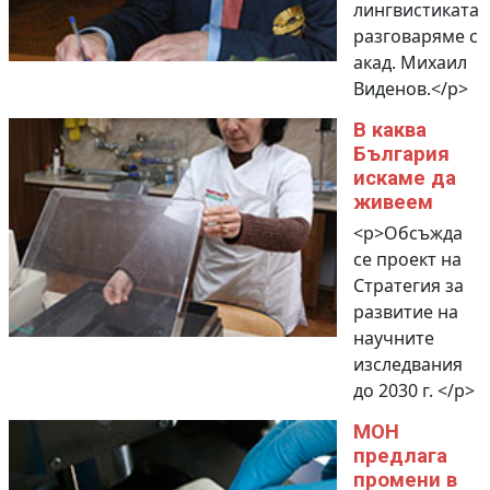
лингвистиката
разговаряме с
акад. Михаил
Виденов.</p>
В каква
България
искаме да
живеем
<p>Обсъжда
се проект на
Стратегия за
развитие на
научните
изследвания
до 2030 г. </p>
МОН
предлага
промени в