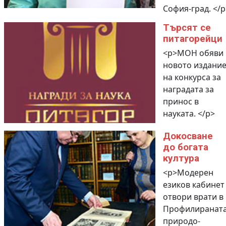
София-град. </p
Търсят се
питагорейци
<p>МОН обяви
новото издани
на конкурса за
наградата за
принос в
науката. </p>
Докосване
до богата
култура
<p>Модерен
езиков кабинет
отвори врати в
Профилиранат
природо-