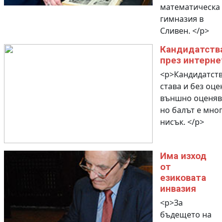
математическа
гимназия в
Сливен. </p>
Кандидатств
през интерне
<p>Кандидатст
става и без оце
външно оценяв
но балът е мно
нисък. </p>
Има изход
от
езиковата
инвазия
<p>За
бъдещето на