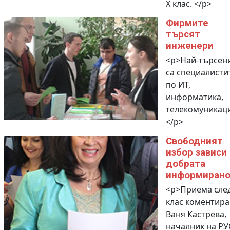
X клас. </p>
Фирмите
търсят
инженери
<p>Най-търсен
са специалисти
по ИТ,
информатика,
телекомуникац
</p>
Свободният
избор зависи
добрата
информирано
<p>Приема след
клас коментира
Ваня Кастрева,
началник на РУ