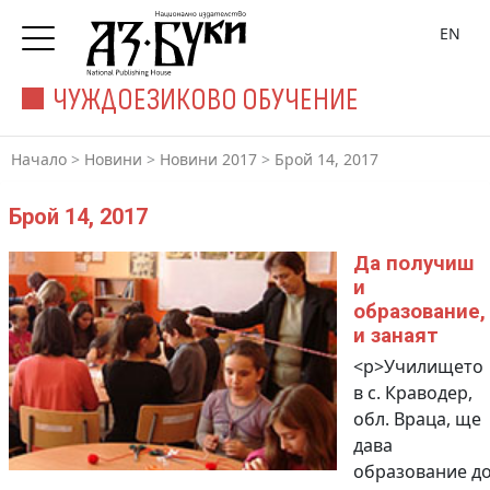
EN
ЧУЖДОЕЗИКОВО ОБУЧЕНИЕ
Начало
>
Новини
>
Новини 2017
>
Брой 14, 2017
Брой 14, 2017
Да получиш
и
образование,
и занаят
<p>Училището
в с. Краводер,
обл. Враца, ще
дава
образование д