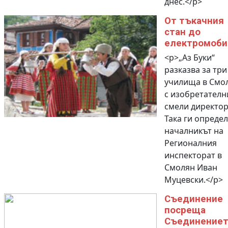
днес.</p>
От тъкачния
стан до
електромоби
<p>„Аз Буки“
разказва за три
училища в Смо
с изобретателн
смели директор
Така ги определ
началникът на
Регионалния
инспекторат в
Смолян Иван
Муцевски.</p>
Съединение
посреща
Съединение