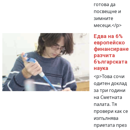
готова да
посвещне и
зимните
месеци.</p>
Едва на 6%
европейско
финансиране
разчита
българската
наука
<p>Това сочи
одитен доклад
за три години
на Сметната
палата. Тя
провери как се
изпълнява
приетата през