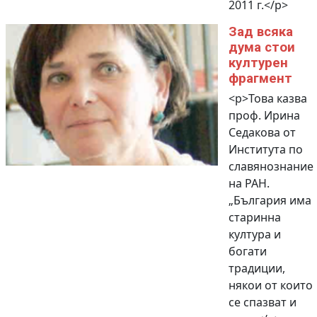
2011 г.</p>
Зад всяка
дума стои
културен
фрагмент
<p>Това казва
проф. Ирина
Седакова от
Института по
славянознание
на РАН.
„България има
старинна
култура и
богати
традиции,
някои от които
се спазват и