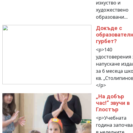
изкуство и
художествено
образовани...
Докъде с
образовател
гурбет?
<p>140
удостоверения 
напускане изда
за 6 месеца шк
кв. „Столипинов
</p>
„На добър
час!“ звучи в
Глостър
<p>Учебната
година започва
в неделните