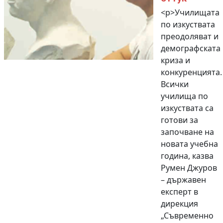
<p>Училищата
по изкуствата
преодоляват и
демографската
криза и
конкуренцията.
Всички
училища по
изкуствата са
готови за
започване на
новата учебна
година, казва
Румен Джуров
– държавен
експерт в
дирекция
„Съвременно