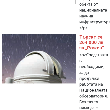
обекта от
националната
научна
инфраструктура
</p>
Търсят се
264 000 лв.
за „Рожен“
<p>Средствата
са
необходими,
за да
продължи
работата на
Националната
обсерватория.
Без тях тя
няма да е