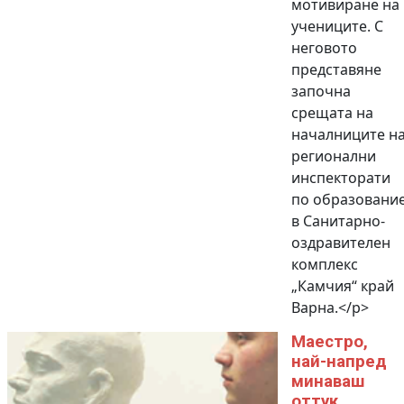
мотивиране на
учениците. С
неговото
представяне
започна
срещата на
началниците н
регионални
инспекторати
по образовани
в Санитарно-
оздравителен
комплекс
„Камчия“ край
Варна.</p>
Маестро,
най-напред
минаваш
оттук