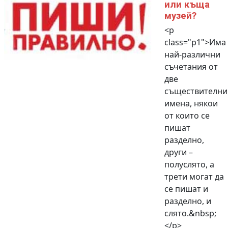
или къща
музей?
<p
class="p1">Има
най-различни
съчетания от
две
съществителни
имена, някои
от които се
пишат
разделно,
други –
полуслято, а
трети могат да
се пишат и
разделно, и
слято.&nbsp;
</p>