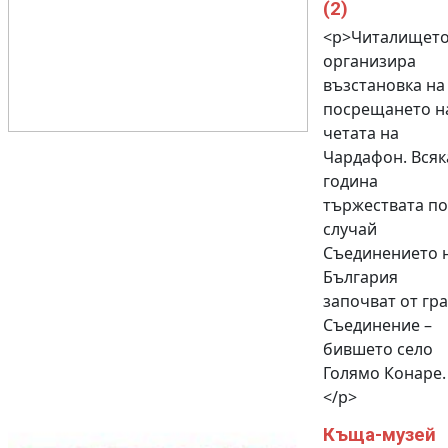
(2)
<p>Читалищет
организира
възстановка на
посрещането н
четата на
Чардафон. Всяк
година
тържествата по
случай
Съединението 
България
започват от гр
Съединение –
бившето село
Голямо Конаре.
</p>
Къща-музей