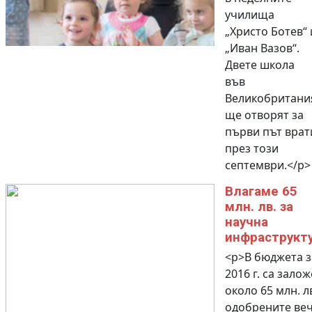
училища
„Христо Ботев“ 
„Иван Вазов“.
Двете школа
във
Великобритани
ще отворят за
първи път врат
през този
септември.</p>
Влагаме 65
млн. лв. за
научна
инфраструкт
<p>В бюджета з
2016 г. са зало
около 65 млн. лв
одобрените веч