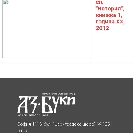
сп.
"История",
книжка 1,
година XX,
2012
София 1113, бул. “Цариградско шосе” № 125,
бл. 5