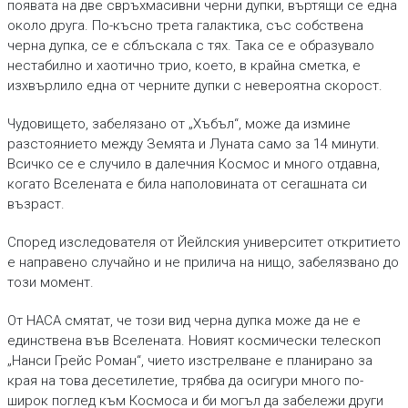
появата на две свръхмасивни черни дупки, въртящи се една
около друга. По-късно трета галактика, със собствена
черна дупка, се е сблъскала с тях. Така се е образувало
нестабилно и хаотично трио, което, в крайна сметка, е
изхвърлило една от черните дупки с невероятна скорост.
Чудовището, забелязано от „Хъбъл“, може да измине
разстоянието между Земята и Луната само за 14 минути.
Всичко се е случило в далечния Космос и много отдавна,
когато Вселената е била наполовината от сегашната си
възраст.
Според изследователя от Йейлския университет откритието
е направено случайно и не прилича на нищо, забелязвано до
този момент.
От НАСА смятат, че този вид черна дупка може да не е
единствена във Вселената. Новият космически телескоп
„Нанси Грейс Роман“, чието изстрелване е планирано за
края на това десетилетие, трябва да осигури много по-
широк поглед към Космоса и би могъл да забележи други