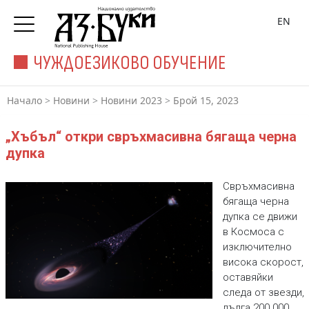
EN
ЧУЖДОЕЗИКОВО ОБУЧЕНИЕ
Начало
>
Новини
>
Новини 2023
>
Брой 15, 2023
„Хъбъл“ откри свръхмасивна бягаща черна
дупка
Свръхмасивна
бягаща черна
дупка се движи
в Космоса с
изключително
висока скорост,
оставяйки
следа от звезди,
дълга 200 000