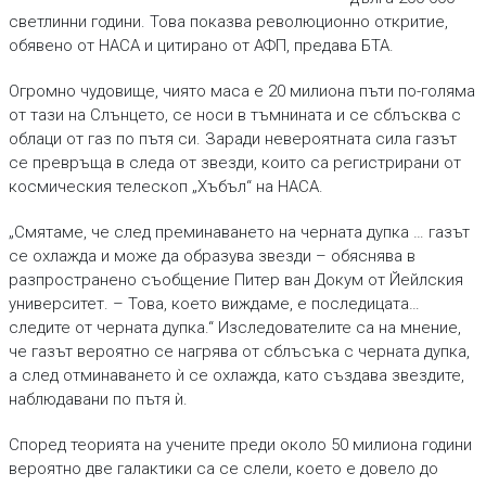
светлинни години. Това показва революционно откритие,
обявено от НАСА и цитирано от АФП, предава БТА.
Огромно чудовище, чиято маса е 20 милиона пъти по-голяма
от тази на Слънцето, се носи в тъмнината и се сблъсква с
облаци от газ по пътя си. Заради невероятната сила газът
се превръща в следа от звезди, които са регистрирани от
космическия телескоп „Хъбъл“ на НАСА.
„Смятаме, че след преминаването на черната дупка … газът
се охлажда и може да образува звезди – обяснява в
разпространено съобщение Питер ван Докум от Йейлския
университет. – Това, което виждаме, е последицата…
следите от черната дупка.“ Изследователите са на мнение,
че газът вероятно се нагрява от сблъсъка с черната дупка,
а след отминаването ѝ се охлажда, като създава звездите,
наблюдавани по пътя ѝ.
Според теорията на учените преди около 50 милиона години
вероятно две галактики са се слели, което е довело до