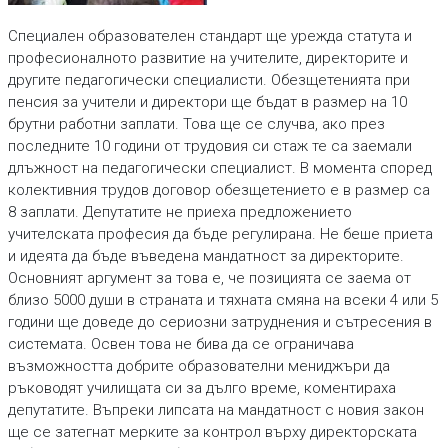
Специален образователен стандарт ще урежда статута и
професионалното развитие на учителите, директорите и
другите педагогически специалисти. Обезщетенията при
пенсия за учители и директори ще бъдат в размер на 10
брутни работни заплати. Това ще се случва, ако през
последните 10 години от трудовия си стаж те са заемали
длъжност на педагогически специалист. В момента според
колективния трудов договор обезщетението е в размер са
8 заплати. Депутатите не приеха предложението
учителската професия да бъде регулирана. Не беше приета
и идеята да бъде въведена мандатност за директорите.
Основният аргумент за това е, че позицията се заема от
близо 5000 души в страната и тяхната смяна на всеки 4 или 5
години ще доведе до сериозни затруднения и сътресения в
системата. Освен това не бива да се ограничава
възможността добрите образователни мениджъри да
ръководят училищата си за дълго време, коментираха
депутатите. Въпреки липсата на мандатност с новия закон
ще се затегнат мерките за контрол върху директорската