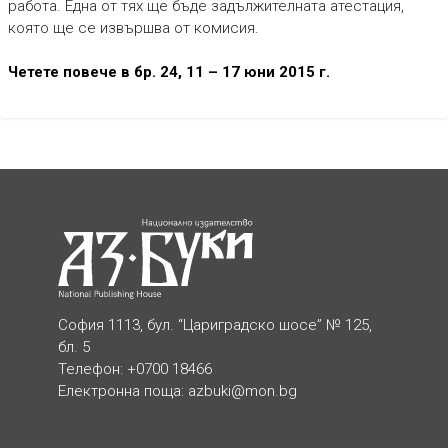
работа. Една от тях ще бъде задължителната атестация,
която ще се извършва от комисия.
Четете повече в бр. 24, 11 – 17 юни 2015 г.
София 1113, бул. “Цариградско шосе” № 125,
бл. 5
Телефон: +0700 18466
Електронна поща:
azbuki@mon.bg