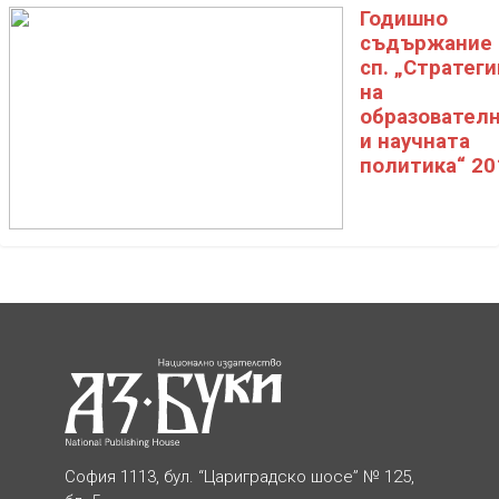
Годишно
съдържание 
сп. „Стратеги
на
образовател
и научната
политика“ 20
София 1113, бул. “Цариградско шосе” № 125,